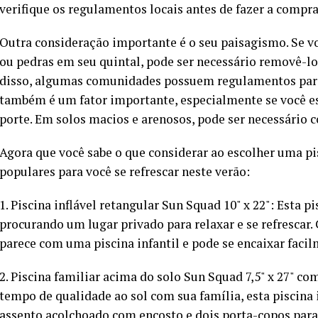
verifique os regulamentos locais antes de fazer a compra
Outra consideração importante é o seu paisagismo. Se v
ou pedras em seu quintal, pode ser necessário removê-lo
disso, algumas comunidades possuem regulamentos para 
também é um fator importante, especialmente se você e
porte. Em solos macios e arenosos, pode ser necessário co
Agora que você sabe o que considerar ao escolher uma pi
populares para você se refrescar neste verão:
1. Piscina inflável retangular Sun Squad 10" x 22": Esta p
procurando um lugar privado para relaxar e se refrescar.
parece com uma piscina infantil e pode se encaixar fac
2. Piscina familiar acima do solo Sun Squad 7,5" x 27" c
tempo de qualidade ao sol com sua família, esta piscina 
assento acolchoado com encosto e dois porta-copos par