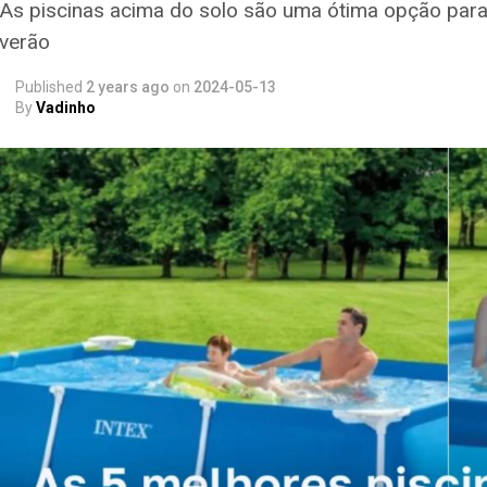
As piscinas acima do solo são uma ótima opção para 
verão
Published
2 years ago
on
2024-05-13
By
Vadinho