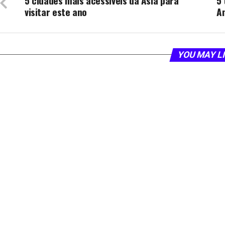
5 cidades mais acessíveis da Ásia para
5 
visitar este ano
A
YOU MAY L