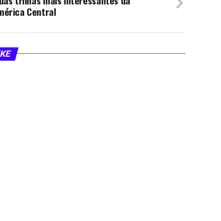
das trilhas mais interessantes da
mérica Central
IKE