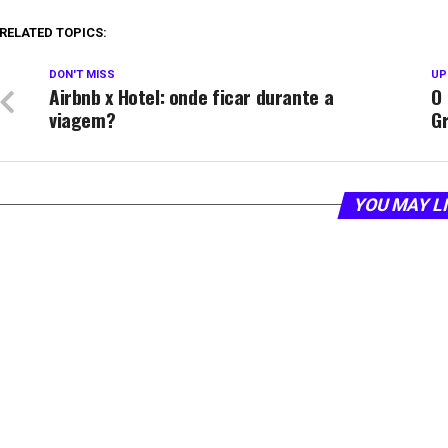
RELATED TOPICS:
DON'T MISS
UP
Airbnb x Hotel: onde ficar durante a
O 
viagem?
Gr
YOU MAY L