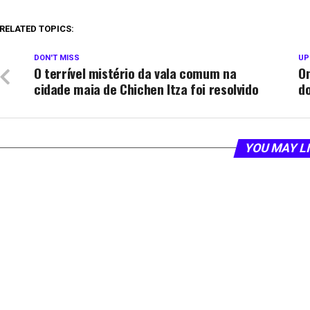
RELATED TOPICS:
DON'T MISS
UP
O terrível mistério da vala comum na
On
cidade maia de Chichen Itza foi resolvido
d
YOU MAY L