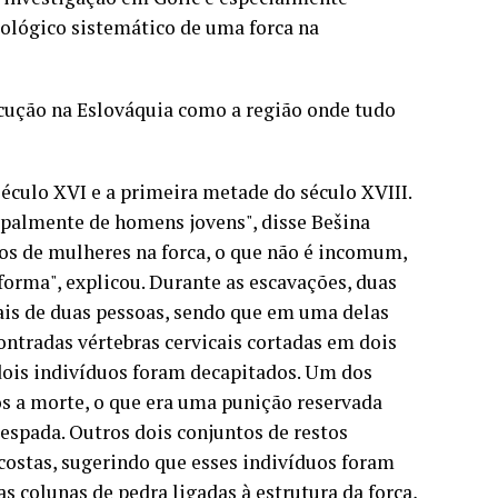
eológico sistemático de uma forca na
xecução na Eslováquia como a região onde tudo
século XVI e a primeira metade do século XVIII.
ipalmente de homens jovens", disse Bešina
tos de mulheres na forca, o que não é incomum,
orma", explicou. Durante as escavações, duas
ais de duas pessoas, sendo que em uma delas
ontradas vértebras cervicais cortadas em dois
dois indivíduos foram decapitados. Um dos
s a morte, o que era uma punição reservada
espada. Outros dois conjuntos de restos
ostas, sugerindo que esses indivíduos foram
 colunas de pedra ligadas à estrutura da forca,