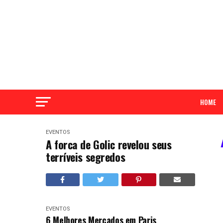
HOME
EVENTOS
A forca de Golic revelou seus
terríveis segredos
EVENTOS
6 Melhores Mercados em Paris