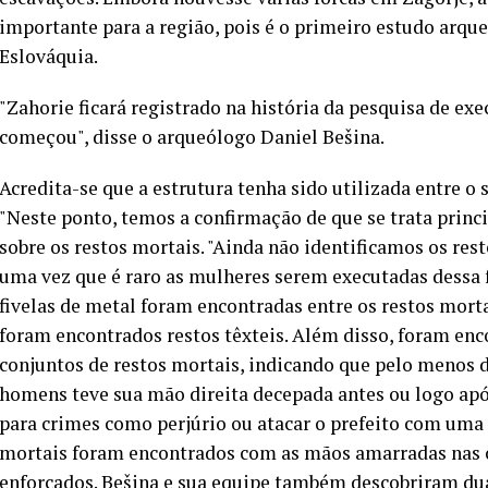
importante para a região, pois é o primeiro estudo arqu
Eslováquia.
"Zahorie ficará registrado na história da pesquisa de e
começou", disse o arqueólogo Daniel Bešina.
Acredita-se que a estrutura tenha sido utilizada entre o 
"Neste ponto, temos a confirmação de que se trata princ
sobre os restos mortais. "Ainda não identificamos os res
uma vez que é raro as mulheres serem executadas dessa f
fivelas de metal foram encontradas entre os restos mort
foram encontrados restos têxteis. Além disso, foram enc
conjuntos de restos mortais, indicando que pelo menos 
homens teve sua mão direita decepada antes ou logo apó
para crimes como perjúrio ou atacar o prefeito com uma 
mortais foram encontrados com as mãos amarradas nas c
enforcados. Bešina e sua equipe também descobriram duas