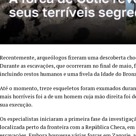
Recentemente, arqueólogos fizeram uma descoberta choc
Durante as escavações, que ocorreram no final de maio, 
incluindo restos humanos e uma fivela da Idade do Bronz
Até o momento, treze esqueletos foram exumados durant
mais horríveis foi a de um homem cuja mão direita foi
sua execução.
Os especialistas iniciaram a primeira fase da investigaç
localizada perto da fronteira com a República Checa, em
escavações. Embora houvesse várias forcas em Zagorje, 